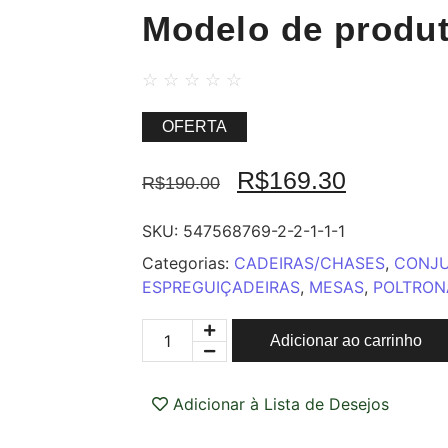
Modelo de produt
☆
☆
☆
☆
☆
OFERTA
R$
169.30
R$
190.00
SKU:
547568769-2-2-1-1-1
Categorias:
CADEIRAS/CHASES
,
CONJ
ESPREGUIÇADEIRAS
,
MESAS
,
POLTRON
Adicionar ao carrinho
Adicionar à Lista de Desejos