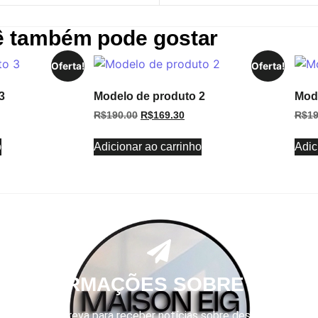
ê também pode gostar
Oferta!
Oferta!
3
Modelo de produto 2
Mode
R$
190.00
R$
169.30
R$
19
o
Adicionar ao carrinho
Adic
R INFORMAÇÕES SOBRE DESC
Se inscreva para receber notícias sobre descontos