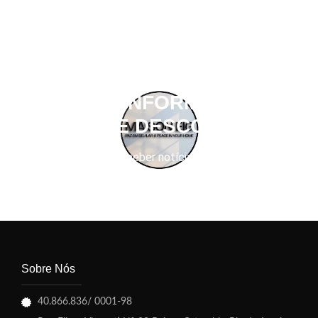
OBTER INFORMAÇÕES
SOBRE DESCONTOS
Se inscreva para receber notícias sobre descontos
Sobre Nós
40.866.836/ 0001-98